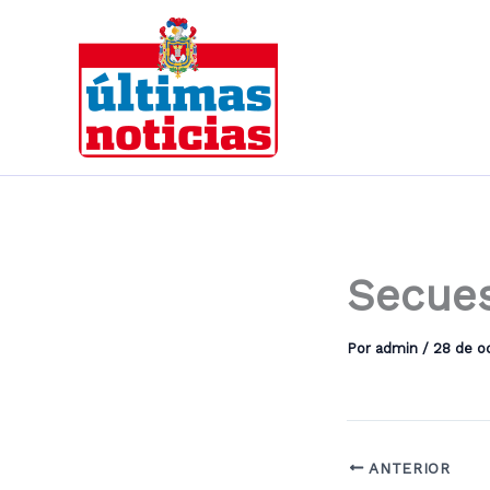
Ir
al
contenido
Secues
Por
admin
/
28 de o
ANTERIOR