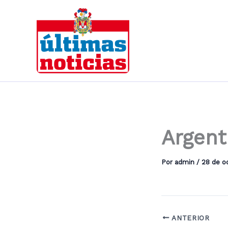
Ir
al
contenido
Argent
Por
admin
/
28 de o
ANTERIOR