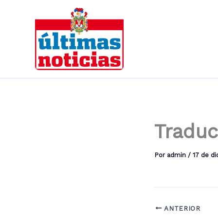
Ir
al
contenido
Traduc
Por
admin
/
17 de d
ANTERIOR