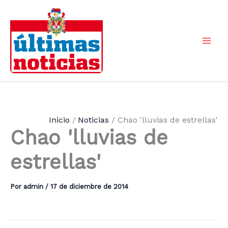
Ir
al
contenido
Mai
Men
Inicio
Noticias
Chao 'lluvias de estrellas'
Chao 'lluvias de
estrellas'
Por
admin
/
17 de diciembre de 2014