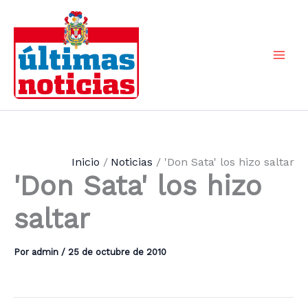
Ir
al
contenido
Mai
Men
Inicio
Noticias
'Don Sata' los hizo saltar
'Don Sata' los hizo
saltar
Por
admin
/
25 de octubre de 2010