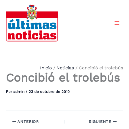
Ir
al
contenido
Mai
Men
Inicio
Noticias
Concibió el trolebús
Concibió el trolebús
Por
admin
/
23 de octubre de 2010
ANTERIOR
SIGUIENTE