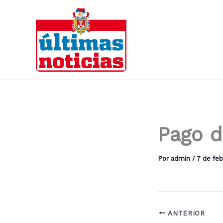
Ir
al
contenido
Pago d
Por
admin
/
7 de feb
ANTERIOR