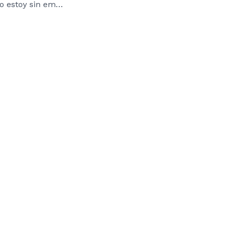
¿Qué hago cuando estoy sin empleo?