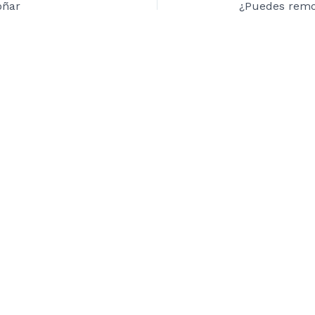
oñar
¿Puedes remo