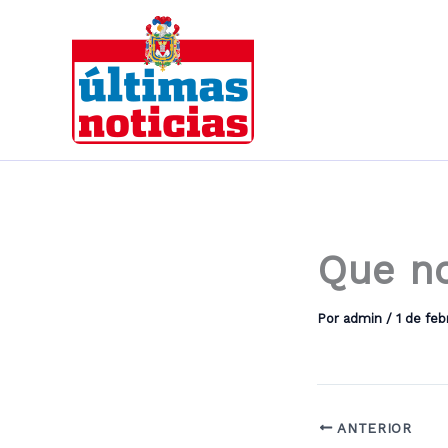
Ir
al
contenido
Que no
Por
admin
/
1 de feb
ANTERIOR