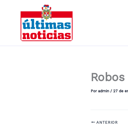
Ir
al
contenido
Robos 
Por
admin
/
27 de e
ANTERIOR