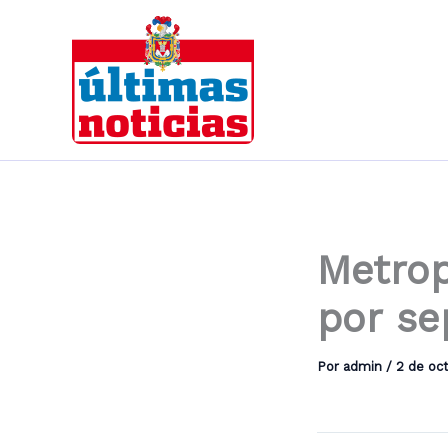
Ir
al
contenido
Metrop
por se
Por
admin
/
2 de oc