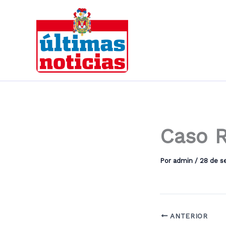
Ir
al
contenido
Caso R
Por
admin
/
28 de s
ANTERIOR