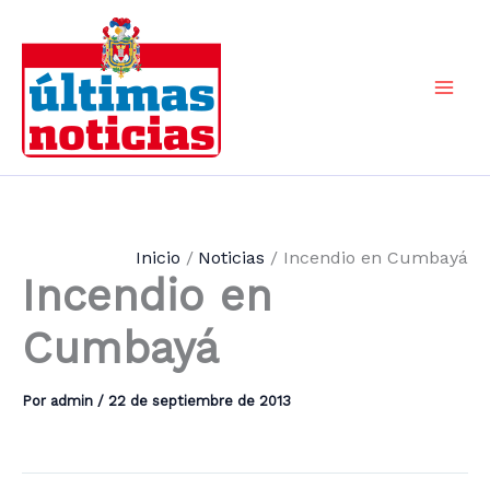
Ir
al
contenido
Mai
Men
Inicio
Noticias
Incendio en Cumbayá
Incendio en
Cumbayá
Por
admin
/
22 de septiembre de 2013