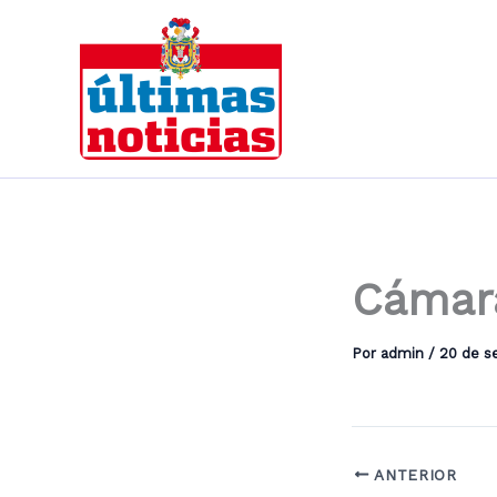
Ir
al
contenido
Cámara
Por
admin
/
20 de s
ANTERIOR