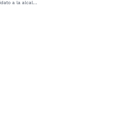
Paz no será candidato a la alcaldía de Quito