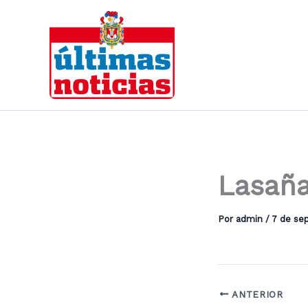
Ir
al
contenido
Lasaña
Por
admin
/
7 de se
ANTERIOR