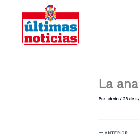
Ir
al
contenido
La ana
Por
admin
/
28 de a
ANTERIOR