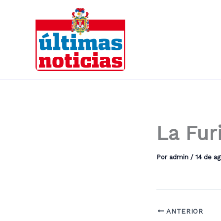
Ir
al
contenido
La Furi
Por
admin
/
14 de a
ANTERIOR