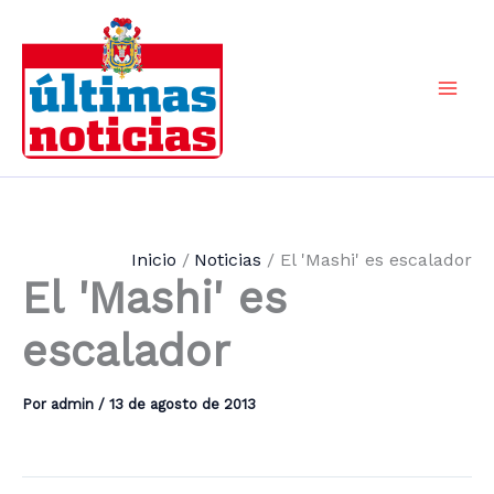
Ir
al
contenido
Mai
Men
Inicio
Noticias
El 'Mashi' es escalador
El 'Mashi' es
escalador
Por
admin
/
13 de agosto de 2013