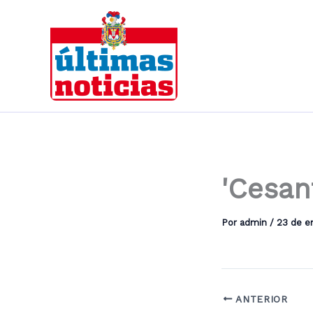
Ir
al
contenido
'Cesan
Por
admin
/
23 de e
ANTERIOR