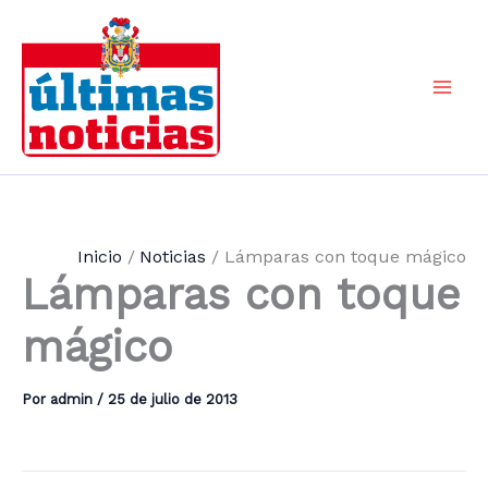
Ir
al
contenido
Mai
Men
Inicio
Noticias
Lámparas con toque mágico
Lámparas con toque
mágico
Por
admin
/
25 de julio de 2013