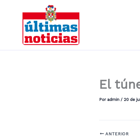
Ir
al
contenido
El tún
Por
admin
/
20 de ju
ANTERIOR