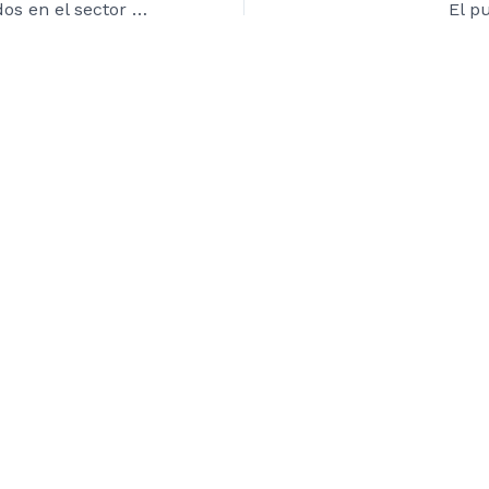
Tres desaparecidos en el sector de La Argelia
El p