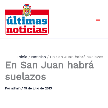
Ir
al
contenido
Mai
Men
Inicio
Noticias
En San Juan habrá suelazos
En San Juan habrá
suelazos
Por
admin
/
19 de julio de 2013