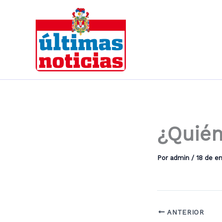
Ir
al
contenido
¿Quié
Por
admin
/
18 de e
ANTERIOR