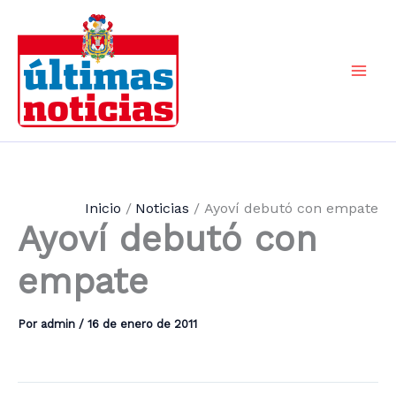
Ir
al
contenido
Mai
Men
Inicio
Noticias
Ayoví debutó con empate
Ayoví debutó con
empate
Por
admin
/
16 de enero de 2011