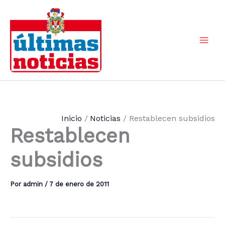
Ir
al
contenido
Mai
Men
Inicio
Noticias
Restablecen subsidios
Restablecen
subsidios
Por
admin
/
7 de enero de 2011