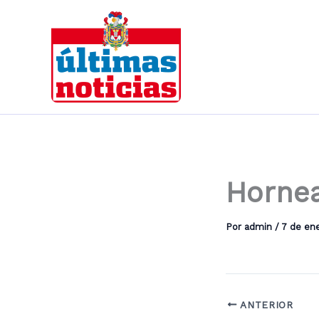
Ir
al
contenido
Hornea
Por
admin
/
7 de ene
ANTERIOR