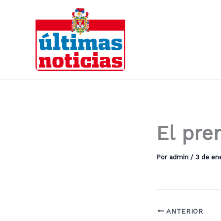
Ir
al
contenido
El pre
Por
admin
/
3 de en
ANTERIOR