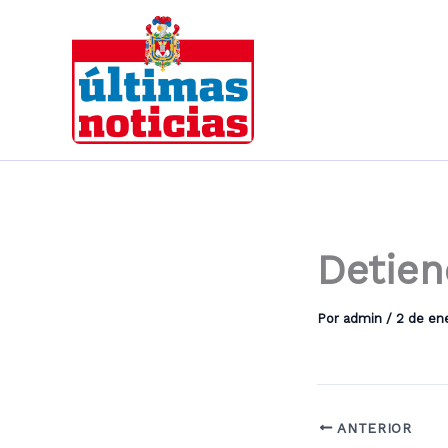
Ir
al
contenido
Detien
Por
admin
/
2 de en
ANTERIOR