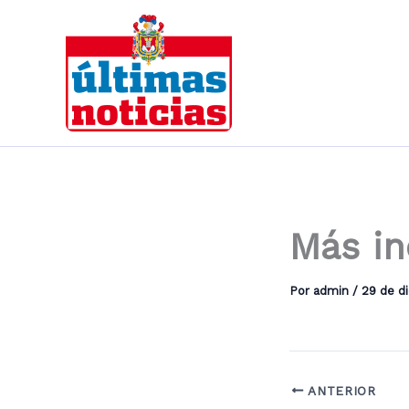
Ir
al
contenido
Más in
Por
admin
/
29 de d
ANTERIOR