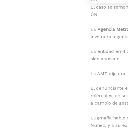
El caso se remont
ÚN
La
Agencia Metro
involucra a gent
La entidad emiti
sido acusado.
La AMT dijo que “
El denunciante 
miércoles, en se
a cambio de gest
Lugmaña habló d
Núñez, y a su ex