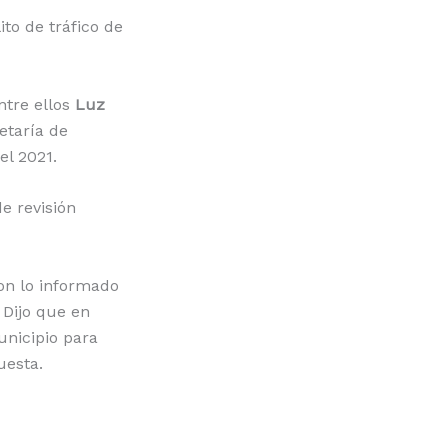
to de tráfico de
ntre ellos
Luz
retaría de
el 2021.
e revisión
con lo informado
 Dijo que en
unicipio para
uesta.