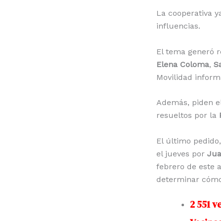
La cooperativa y
influencias.
El tema generó r
Elena Coloma
,
Sa
Movilidad inform
Además, piden el 
resueltos por la
El último pedido,
el jueves por
Jua
febrero de este 
determinar cómo 
2 551 v