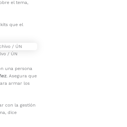
obre el tema,
kits que el
ivo / ÚN
on una persona
ñez
. Asegura que
para armar los
r con la gestión
ma, dice