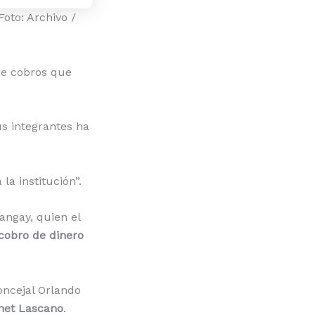
Foto: Archivo /
e cobros que
s integrantes ha
la institución”.
angay, quien el
cobro de dinero
oncejal Orlando
net Lascano
.