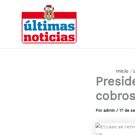
Ir
al
contenido
Inicio
Presid
cobros
Por
admin
/
17 de s