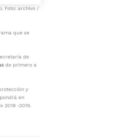
 Foto: archivo /
grama que se
secretaría de
as
de primero a
protección y
 pondrá en
o 2018 -2019.