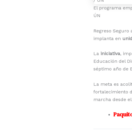
El programa empe
ÚN
Regreso Seguro 
implanta en
uni
La
iniciativa
, imp
Educación del Dis
séptimo año de E
La meta es acoli
fortalecimiento d
marcha desde el 
Paquit