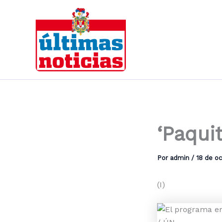
Ir
al
contenido
‘Paquit
Por
admin
/
18 de o
(I)