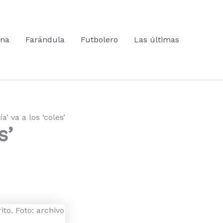
ana
Farándula
Futbolero
Las últimas
a’ va a los ‘coles’
s’