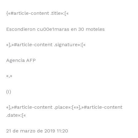
{«#article-content .title»:[«
Escondieron cu00e1maras en 30 moteles
«],»#article-content .signature»:[«
Agencia AFP
«,»
(I)
«],»#article-content .place»:[«»],»#article-content
.date»:[«
21 de marzo de 2019 11:20