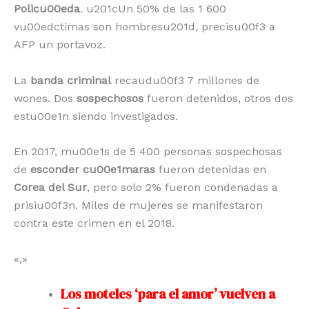
Policu00eda
. u201cUn 50% de las 1 600
vu00edctimas son hombresu201d, precisu00f3 a
AFP un portavoz.
La
banda criminal
recaudu00f3 7 millones de
wones. Dos
sospechosos
fueron detenidos, otros dos
estu00e1n siendo investigados.
En 2017, mu00e1s de 5 400 personas sospechosas
de
esconder cu00e1maras
fueron detenidas en
Corea del Sur
, pero solo 2% fueron condenadas a
prisiu00f3n. Miles de mujeres se manifestaron
contra este crimen en el 2018.
«,»
Los moteles ‘para el amor’ vuelven a