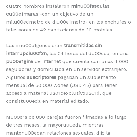
cuatro hombres instalaron
minu00fasculas
cu00e1maras
-con un objetivo de un
milu00edmetro de diu00e1metro- en los enchufes o
televisores de 42 habitaciones de 30 moteles.
Las imu00e1genes eran
transmitidas sin
interrupciu00f3n
, las 24 horas del du00eda, en una
pu00e1gina
de
internet
que cuenta con unos 4 000
seguidores y domiciliada en un servidor extranjero.
Algunos
suscriptores
pagaban un suplemento
mensual de 50 000 wones (USD 45) para tener
acceso a material u201cexclusivou201d, que
consistu00eda en material editado.
Mu00e1s de 800 parejas fueron filmadas a lo largo
de tres meses, la mayoru00eda mientras
mantenu00edan relaciones sexuales, dijo la