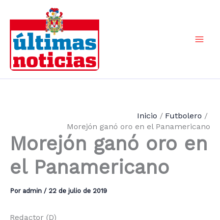
Ir
al
contenido
Mai
Men
Inicio
Futbolero
Morejón ganó oro en el Panamericano
Morejón ganó oro en
el Panamericano
Por
admin
/
22 de julio de 2019
Redactor (D)