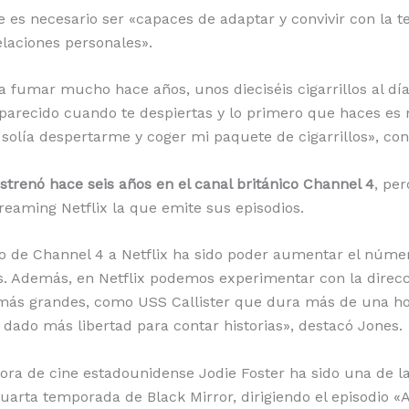
 es necesario ser «capaces de adaptar y convivir con la te
elaciones personales».
ía fumar mucho hace años, unos dieciséis cigarrillos al dí
parecido cuando te despiertas y lo primero que haces es m
olía despertarme y coger mi paquete de cigarrillos», con
estrenó hace seis años en el canal británico Channel 4
, per
reaming Netflix la que emite sus episodios.
 de Channel 4 a Netflix ha sido poder aumentar el númer
is. Además, en Netflix podemos experimentar con la dire
 más grandes, como USS Callister que dura más de una hor
dado más libertad para contar historias», destacó Jones.
ctora de cine estadounidense Jodie Foster ha sido una de 
uarta temporada de Black Mirror, dirigiendo el episodio «A