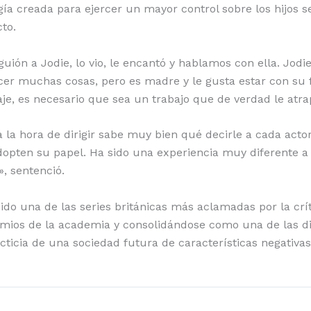
ía creada para ejercer un mayor control sobre los hijos s
cto.
uión a Jodie, lo vio, le encantó y hablamos con ella. Jodie
er muchas cosas, pero es madre y le gusta estar con su f
je, es necesario que sea un trabajo que de verdad le atrap
 a la hora de dirigir sabe muy bien qué decirle a cada act
opten su papel. Ha sido una experiencia muy diferente a 
», sentenció.
ido una de las series británicas más aclamadas por la crít
ios de la academia y consolidándose como una de las di
icticia de una sociedad futura de características negativ