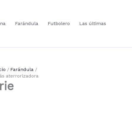
ana
Farándula
Futbolero
Las últimas
cio
Farándula
ás aterrorizadora
rie