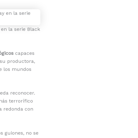
 en la serie Black
ógicos
capaces
 su productora,
ue los mundos
eda reconocer.
ás terrorífico
a redonda con
os guiones, no se