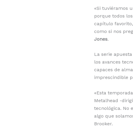
«Si tuviéramos u
porque todos los
capítulo favorit
como si nos pregu
Jones
.
La serie apuesta
los avances tecn
capaces de almac
imprescindible pa
«Esta temporada
Metalhead -dirig
tecnológica. No 
algo que solamo
Brooker.