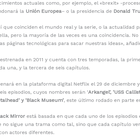
imientos actuales como, por ejemplo, el «brexit» -proceso
ndonará la
Unión Europea
– o la presidencia de
Donald Tr
í que coinciden el mundo real y la serie, o la actualidad 
ella, pero la mayoría de las veces es una coincidencia. N
las páginas tecnológicas para sacar nuestras ideas», añadi
 estrenada en 2011 y cuenta con tres temporadas, la prim
da una, y la tercera de seis capítulos.
enará en la plataforma digital Netflix el 29 de diciembre y
is episodios, cuyos nombres serán ‘
Arkangel’, ‘USS Callist
Metalhead’ y ‘Black Museum’
, este último rodado en parte 
lack Mirror
está basada en que cada uno de los episodios e
rie no sigue una trama como tal, sino que cada capítulo ve
con actores diferentes.