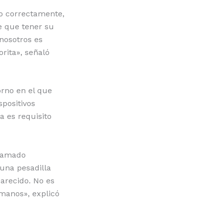
jo correctamente,
e que tener su
 nosotros es
orita», señaló
orno en el que
spositivos
 es requisito
llamado
 una pesadilla
arecido. No es
manos», explicó