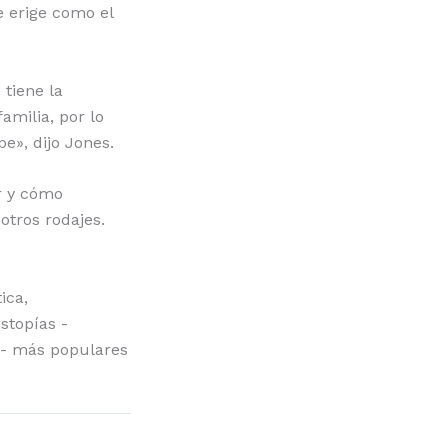
e erige como el
 tiene la
amilia, por lo
e», dijo Jones.
or y cómo
otros rodajes.
ica,
stopías -
as- más populares