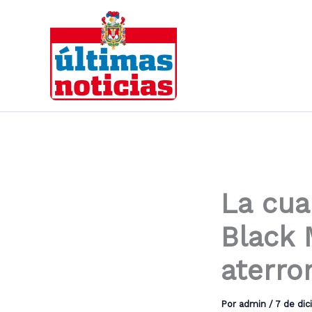
Ir
al
contenido
La cua
Black 
aterro
Por
admin
/
7 de di