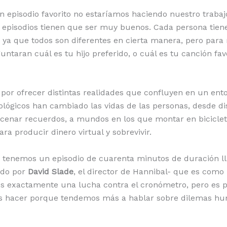
n episodio favorito no estaríamos haciendo nuestro traba
 episodios tienen que ser muy buenos. Cada persona tien
o, ya que todos son diferentes en cierta manera, pero para
ntaran cuál es tu hijo preferido, o cuál es tu canción fav
 por ofrecer distintas realidades que confluyen en un ent
ológicos han cambiado las vidas de las personas, desde di
enar recuerdos, a mundos en los que montar en bicicleta
ra producir dinero virtual y sobrevivir.
 tenemos un episodio de cuarenta minutos de duración 
ido por
David Slade
, el director de Hannibal- que es como
es exactamente una lucha contra el cronómetro, pero es p
s hacer porque tendemos más a hablar sobre dilemas hu