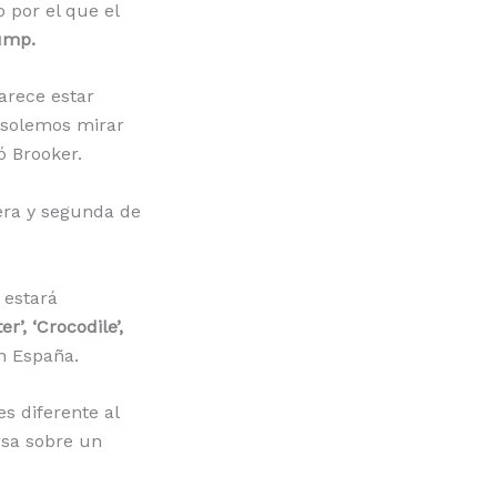
 por el que el
ump.
parece estar
o solemos mirar
ó Brooker.
era y segunda de
 estará
er’, ‘Crocodile’,
en España.
s diferente al
rsa sobre un