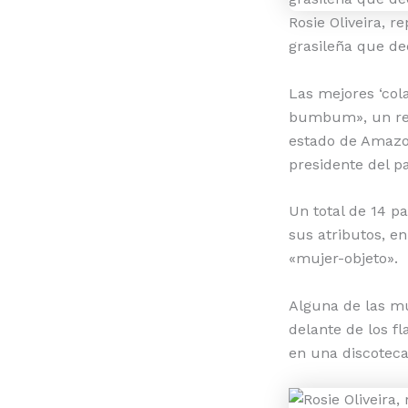
Rosie Oliveira, 
grasileña que de
Las mejores ‘cola
bumbum», un rec
estado de Amazo
presidente del p
Un total de 14 p
sus atributos, e
«mujer-objeto».
Alguna de las mu
delante de los f
en una discoteca