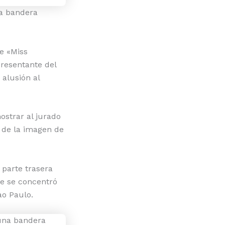
na bandera
de «Miss
resentante del
alusión al
ostrar al jurado
n de la imagen de
 parte trasera
ue se concentró
ao Paulo.