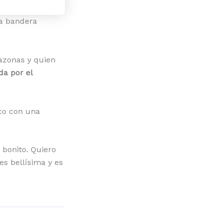
na bandera
azonas y quien
da por el
lco con una
bonito. Quiero
s bellísima y es