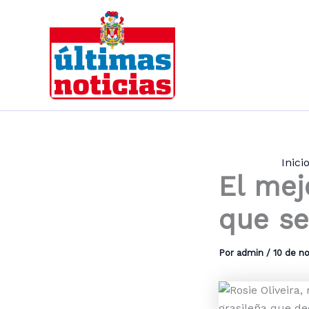
Ir
al
contenido
Inici
El mej
que se
Por
admin
/
10 de n